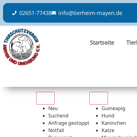
content
02651-77438
info@tierheim-mayen.de
Startseite
Tie
Alle
Alle
Neu
Guineapig
Suchend
Hund
Anfrage gestoppt
Kaninchen
Notfall
Katze