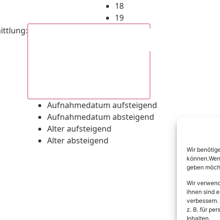
18
19
ittlung
:
Aufnahmedatum absteigend
Aufnahmedatum aufsteigend
Aufnahmedatum absteigend
Alter aufsteigend
Alter absteigend
Wir benötig
können.Wenn 
geben möcht
Wir verwend
ihnen sind e
verbessern.
z. B. für p
Inhalten.