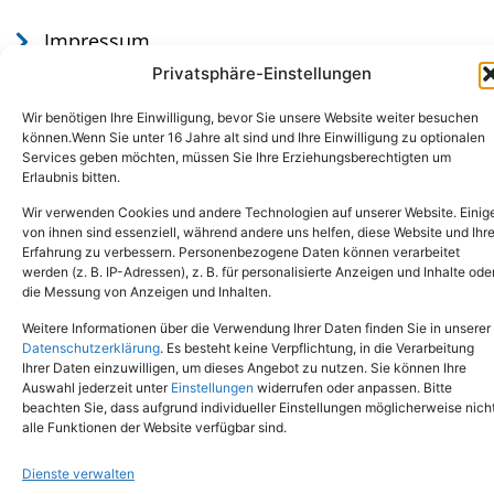
Impressum
Datenschutz
Privatsphäre-Einstellungen
Wir benötigen Ihre Einwilligung, bevor Sie unsere Website weiter besuchen
können.Wenn Sie unter 16 Jahre alt sind und Ihre Einwilligung zu optionalen
Services geben möchten, müssen Sie Ihre Erziehungsberechtigten um
Erlaubnis bitten.
Wir verwenden Cookies und andere Technologien auf unserer Website. Einig
von ihnen sind essenziell, während andere uns helfen, diese Website und Ihr
Erfahrung zu verbessern. Personenbezogene Daten können verarbeitet
werden (z. B. IP-Adressen), z. B. für personalisierte Anzeigen und Inhalte ode
Tel.: (02651) - 77438
info@tierheim-mayen.de
die Messung von Anzeigen und Inhalten.
In der Pluns 1, 56727 Mayen
Weitere Informationen über die Verwendung Ihrer Daten finden Sie in unserer
Datenschutzerklärung
. Es besteht keine Verpflichtung, in die Verarbeitung
Ihrer Daten einzuwilligen, um dieses Angebot zu nutzen. Sie können Ihre
Copyright © 2024. Alle Rechte vorbehalten.
Auswahl jederzeit unter
Einstellungen
widerrufen oder anpassen. Bitte
beachten Sie, dass aufgrund individueller Einstellungen möglicherweise nich
alle Funktionen der Website verfügbar sind.
Dienste verwalten