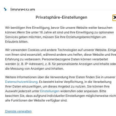
Impressum
Datenschutz
Privatsphäre-Einstellungen
Wir benötigen Ihre Einwilligung, bevor Sie unsere Website weiter besuchen
können.Wenn Sie unter 16 Jahre alt sind und Ihre Einwilligung zu optionalen
Services geben möchten, müssen Sie Ihre Erziehungsberechtigten um
Erlaubnis bitten.
Wir verwenden Cookies und andere Technologien auf unserer Website. Einig
von ihnen sind essenziell, während andere uns helfen, diese Website und Ihr
Erfahrung zu verbessern. Personenbezogene Daten können verarbeitet
werden (z. B. IP-Adressen), z. B. für personalisierte Anzeigen und Inhalte ode
Tel.: (02651) - 77438
info@tierheim-mayen.de
die Messung von Anzeigen und Inhalten.
In der Pluns 1, 56727 Mayen
Weitere Informationen über die Verwendung Ihrer Daten finden Sie in unserer
Datenschutzerklärung
. Es besteht keine Verpflichtung, in die Verarbeitung
Ihrer Daten einzuwilligen, um dieses Angebot zu nutzen. Sie können Ihre
Copyright © 2024. Alle Rechte vorbehalten.
Auswahl jederzeit unter
Einstellungen
widerrufen oder anpassen. Bitte
beachten Sie, dass aufgrund individueller Einstellungen möglicherweise nich
alle Funktionen der Website verfügbar sind.
Dienste verwalten