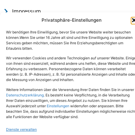
Impressum
Datenschutz
Privatsphäre-Einstellungen
Wir benötigen Ihre Einwilligung, bevor Sie unsere Website weiter besuchen
können.Wenn Sie unter 16 Jahre alt sind und Ihre Einwilligung zu optionalen
Services geben möchten, müssen Sie Ihre Erziehungsberechtigten um
Erlaubnis bitten.
Wir verwenden Cookies und andere Technologien auf unserer Website. Einig
von ihnen sind essenziell, während andere uns helfen, diese Website und Ihr
Erfahrung zu verbessern. Personenbezogene Daten können verarbeitet
werden (z. B. IP-Adressen), z. B. für personalisierte Anzeigen und Inhalte ode
Tel.: (02651) - 77438
info@tierheim-mayen.de
die Messung von Anzeigen und Inhalten.
In der Pluns 1, 56727 Mayen
Weitere Informationen über die Verwendung Ihrer Daten finden Sie in unserer
Datenschutzerklärung
. Es besteht keine Verpflichtung, in die Verarbeitung
Ihrer Daten einzuwilligen, um dieses Angebot zu nutzen. Sie können Ihre
Copyright © 2024. Alle Rechte vorbehalten.
Auswahl jederzeit unter
Einstellungen
widerrufen oder anpassen. Bitte
beachten Sie, dass aufgrund individueller Einstellungen möglicherweise nich
alle Funktionen der Website verfügbar sind.
Dienste verwalten