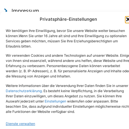
Impressum
Datenschutz
Privatsphäre-Einstellungen
Wir benötigen Ihre Einwilligung, bevor Sie unsere Website weiter besuchen
können.Wenn Sie unter 16 Jahre alt sind und Ihre Einwilligung zu optionalen
Services geben möchten, müssen Sie Ihre Erziehungsberechtigten um
Erlaubnis bitten.
Wir verwenden Cookies und andere Technologien auf unserer Website. Einig
von ihnen sind essenziell, während andere uns helfen, diese Website und Ihr
Erfahrung zu verbessern. Personenbezogene Daten können verarbeitet
werden (z. B. IP-Adressen), z. B. für personalisierte Anzeigen und Inhalte ode
Tel.: (02651) - 77438
info@tierheim-mayen.de
die Messung von Anzeigen und Inhalten.
In der Pluns 1, 56727 Mayen
Weitere Informationen über die Verwendung Ihrer Daten finden Sie in unserer
Datenschutzerklärung
. Es besteht keine Verpflichtung, in die Verarbeitung
Ihrer Daten einzuwilligen, um dieses Angebot zu nutzen. Sie können Ihre
Copyright © 2024. Alle Rechte vorbehalten.
Auswahl jederzeit unter
Einstellungen
widerrufen oder anpassen. Bitte
beachten Sie, dass aufgrund individueller Einstellungen möglicherweise nich
alle Funktionen der Website verfügbar sind.
Dienste verwalten