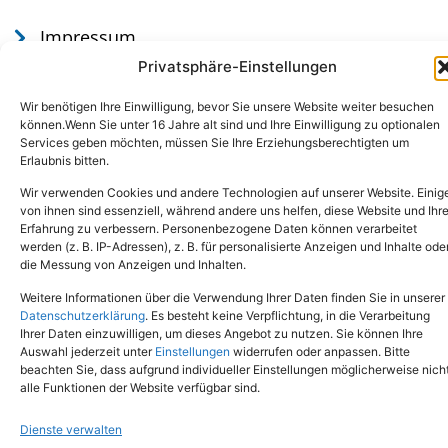
Impressum
Datenschutz
Privatsphäre-Einstellungen
Wir benötigen Ihre Einwilligung, bevor Sie unsere Website weiter besuchen
können.Wenn Sie unter 16 Jahre alt sind und Ihre Einwilligung zu optionalen
Services geben möchten, müssen Sie Ihre Erziehungsberechtigten um
Erlaubnis bitten.
Wir verwenden Cookies und andere Technologien auf unserer Website. Einig
von ihnen sind essenziell, während andere uns helfen, diese Website und Ihr
Erfahrung zu verbessern. Personenbezogene Daten können verarbeitet
werden (z. B. IP-Adressen), z. B. für personalisierte Anzeigen und Inhalte ode
Tel.: (02651) - 77438
info@tierheim-mayen.de
die Messung von Anzeigen und Inhalten.
In der Pluns 1, 56727 Mayen
Weitere Informationen über die Verwendung Ihrer Daten finden Sie in unserer
Datenschutzerklärung
. Es besteht keine Verpflichtung, in die Verarbeitung
Ihrer Daten einzuwilligen, um dieses Angebot zu nutzen. Sie können Ihre
Copyright © 2024. Alle Rechte vorbehalten.
Auswahl jederzeit unter
Einstellungen
widerrufen oder anpassen. Bitte
beachten Sie, dass aufgrund individueller Einstellungen möglicherweise nich
alle Funktionen der Website verfügbar sind.
Dienste verwalten