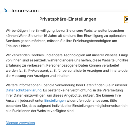
Impressum
Datenschutz
Privatsphäre-Einstellungen
Wir benötigen Ihre Einwilligung, bevor Sie unsere Website weiter besuchen
können.Wenn Sie unter 16 Jahre alt sind und Ihre Einwilligung zu optionalen
Services geben möchten, müssen Sie Ihre Erziehungsberechtigten um
Erlaubnis bitten.
Wir verwenden Cookies und andere Technologien auf unserer Website. Einig
von ihnen sind essenziell, während andere uns helfen, diese Website und Ihr
Erfahrung zu verbessern. Personenbezogene Daten können verarbeitet
werden (z. B. IP-Adressen), z. B. für personalisierte Anzeigen und Inhalte ode
Tel.: (02651) - 77438
info@tierheim-mayen.de
die Messung von Anzeigen und Inhalten.
In der Pluns 1, 56727 Mayen
Weitere Informationen über die Verwendung Ihrer Daten finden Sie in unserer
Datenschutzerklärung
. Es besteht keine Verpflichtung, in die Verarbeitung
Ihrer Daten einzuwilligen, um dieses Angebot zu nutzen. Sie können Ihre
Copyright © 2024. Alle Rechte vorbehalten.
Auswahl jederzeit unter
Einstellungen
widerrufen oder anpassen. Bitte
beachten Sie, dass aufgrund individueller Einstellungen möglicherweise nich
alle Funktionen der Website verfügbar sind.
Dienste verwalten