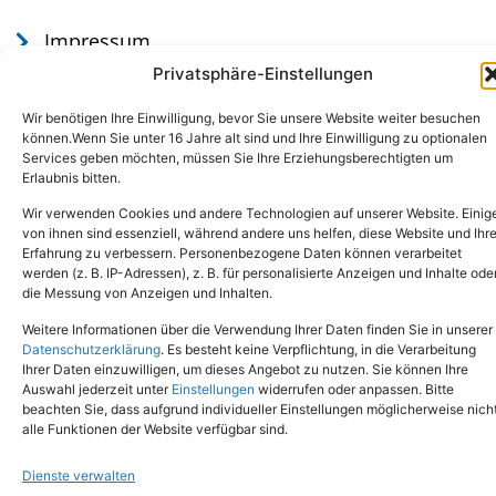
Impressum
Datenschutz
Privatsphäre-Einstellungen
Wir benötigen Ihre Einwilligung, bevor Sie unsere Website weiter besuchen
können.Wenn Sie unter 16 Jahre alt sind und Ihre Einwilligung zu optionalen
Services geben möchten, müssen Sie Ihre Erziehungsberechtigten um
Erlaubnis bitten.
Wir verwenden Cookies und andere Technologien auf unserer Website. Einig
von ihnen sind essenziell, während andere uns helfen, diese Website und Ihr
Erfahrung zu verbessern. Personenbezogene Daten können verarbeitet
werden (z. B. IP-Adressen), z. B. für personalisierte Anzeigen und Inhalte ode
Tel.: (02651) - 77438
info@tierheim-mayen.de
die Messung von Anzeigen und Inhalten.
In der Pluns 1, 56727 Mayen
Weitere Informationen über die Verwendung Ihrer Daten finden Sie in unserer
Datenschutzerklärung
. Es besteht keine Verpflichtung, in die Verarbeitung
Ihrer Daten einzuwilligen, um dieses Angebot zu nutzen. Sie können Ihre
Copyright © 2024. Alle Rechte vorbehalten.
Auswahl jederzeit unter
Einstellungen
widerrufen oder anpassen. Bitte
beachten Sie, dass aufgrund individueller Einstellungen möglicherweise nich
alle Funktionen der Website verfügbar sind.
Dienste verwalten