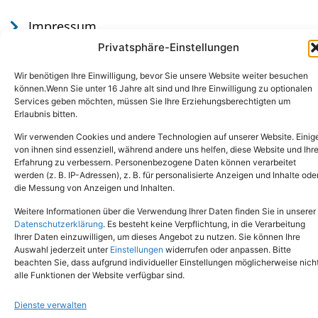
Impressum
Datenschutz
Privatsphäre-Einstellungen
Wir benötigen Ihre Einwilligung, bevor Sie unsere Website weiter besuchen
können.Wenn Sie unter 16 Jahre alt sind und Ihre Einwilligung zu optionalen
Services geben möchten, müssen Sie Ihre Erziehungsberechtigten um
Erlaubnis bitten.
Wir verwenden Cookies und andere Technologien auf unserer Website. Einig
von ihnen sind essenziell, während andere uns helfen, diese Website und Ihr
Erfahrung zu verbessern. Personenbezogene Daten können verarbeitet
werden (z. B. IP-Adressen), z. B. für personalisierte Anzeigen und Inhalte ode
Tel.: (02651) - 77438
info@tierheim-mayen.de
die Messung von Anzeigen und Inhalten.
In der Pluns 1, 56727 Mayen
Weitere Informationen über die Verwendung Ihrer Daten finden Sie in unserer
Datenschutzerklärung
. Es besteht keine Verpflichtung, in die Verarbeitung
Ihrer Daten einzuwilligen, um dieses Angebot zu nutzen. Sie können Ihre
Copyright © 2024. Alle Rechte vorbehalten.
Auswahl jederzeit unter
Einstellungen
widerrufen oder anpassen. Bitte
beachten Sie, dass aufgrund individueller Einstellungen möglicherweise nich
alle Funktionen der Website verfügbar sind.
Dienste verwalten