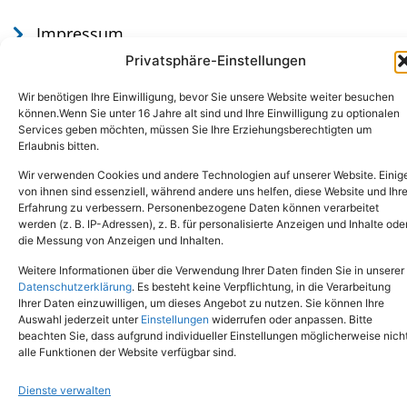
Impressum
Datenschutz
Privatsphäre-Einstellungen
Wir benötigen Ihre Einwilligung, bevor Sie unsere Website weiter besuchen
können.Wenn Sie unter 16 Jahre alt sind und Ihre Einwilligung zu optionalen
Services geben möchten, müssen Sie Ihre Erziehungsberechtigten um
Erlaubnis bitten.
Wir verwenden Cookies und andere Technologien auf unserer Website. Einig
von ihnen sind essenziell, während andere uns helfen, diese Website und Ihr
Erfahrung zu verbessern. Personenbezogene Daten können verarbeitet
werden (z. B. IP-Adressen), z. B. für personalisierte Anzeigen und Inhalte ode
Tel.: (02651) - 77438
info@tierheim-mayen.de
die Messung von Anzeigen und Inhalten.
In der Pluns 1, 56727 Mayen
Weitere Informationen über die Verwendung Ihrer Daten finden Sie in unserer
Datenschutzerklärung
. Es besteht keine Verpflichtung, in die Verarbeitung
Ihrer Daten einzuwilligen, um dieses Angebot zu nutzen. Sie können Ihre
Copyright © 2024. Alle Rechte vorbehalten.
Auswahl jederzeit unter
Einstellungen
widerrufen oder anpassen. Bitte
beachten Sie, dass aufgrund individueller Einstellungen möglicherweise nich
alle Funktionen der Website verfügbar sind.
Dienste verwalten