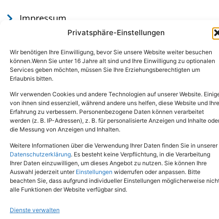
Impressum
Datenschutz
Privatsphäre-Einstellungen
Wir benötigen Ihre Einwilligung, bevor Sie unsere Website weiter besuchen
können.Wenn Sie unter 16 Jahre alt sind und Ihre Einwilligung zu optionalen
Services geben möchten, müssen Sie Ihre Erziehungsberechtigten um
Erlaubnis bitten.
Wir verwenden Cookies und andere Technologien auf unserer Website. Einig
von ihnen sind essenziell, während andere uns helfen, diese Website und Ihr
Erfahrung zu verbessern. Personenbezogene Daten können verarbeitet
werden (z. B. IP-Adressen), z. B. für personalisierte Anzeigen und Inhalte ode
Tel.: (02651) - 77438
info@tierheim-mayen.de
die Messung von Anzeigen und Inhalten.
In der Pluns 1, 56727 Mayen
Weitere Informationen über die Verwendung Ihrer Daten finden Sie in unserer
Datenschutzerklärung
. Es besteht keine Verpflichtung, in die Verarbeitung
Ihrer Daten einzuwilligen, um dieses Angebot zu nutzen. Sie können Ihre
Copyright © 2024. Alle Rechte vorbehalten.
Auswahl jederzeit unter
Einstellungen
widerrufen oder anpassen. Bitte
beachten Sie, dass aufgrund individueller Einstellungen möglicherweise nich
alle Funktionen der Website verfügbar sind.
Dienste verwalten