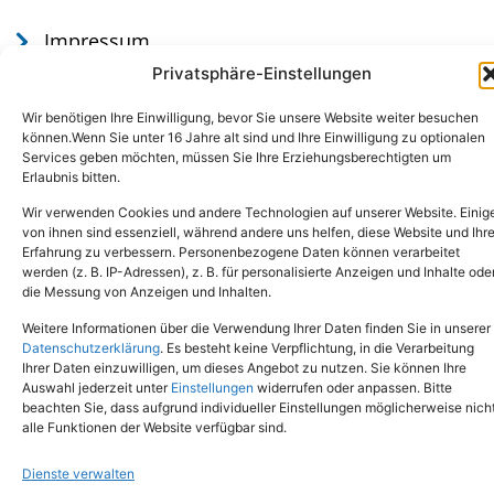
Impressum
Datenschutz
Privatsphäre-Einstellungen
Wir benötigen Ihre Einwilligung, bevor Sie unsere Website weiter besuchen
können.Wenn Sie unter 16 Jahre alt sind und Ihre Einwilligung zu optionalen
Services geben möchten, müssen Sie Ihre Erziehungsberechtigten um
Erlaubnis bitten.
Wir verwenden Cookies und andere Technologien auf unserer Website. Einig
von ihnen sind essenziell, während andere uns helfen, diese Website und Ihr
Erfahrung zu verbessern. Personenbezogene Daten können verarbeitet
werden (z. B. IP-Adressen), z. B. für personalisierte Anzeigen und Inhalte ode
Tel.: (02651) - 77438
info@tierheim-mayen.de
die Messung von Anzeigen und Inhalten.
In der Pluns 1, 56727 Mayen
Weitere Informationen über die Verwendung Ihrer Daten finden Sie in unserer
Datenschutzerklärung
. Es besteht keine Verpflichtung, in die Verarbeitung
Ihrer Daten einzuwilligen, um dieses Angebot zu nutzen. Sie können Ihre
Copyright © 2024. Alle Rechte vorbehalten.
Auswahl jederzeit unter
Einstellungen
widerrufen oder anpassen. Bitte
beachten Sie, dass aufgrund individueller Einstellungen möglicherweise nich
alle Funktionen der Website verfügbar sind.
Dienste verwalten