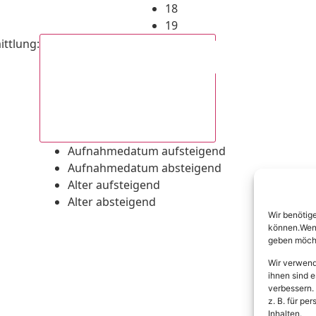
18
19
ittlung
:
Aufnahmedatum absteigend
Aufnahmedatum aufsteigend
Aufnahmedatum absteigend
Alter aufsteigend
Alter absteigend
Wir benötig
können.Wenn 
geben möcht
Wir verwend
ihnen sind e
verbessern.
z. B. für p
Inhalten.