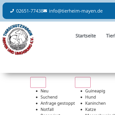
content
02651-77438
info@tierheim-mayen.de
Startseite
Tie
Alle
Alle
Neu
Guineapig
Suchend
Hund
Anfrage gestoppt
Kaninchen
Notfall
Katze