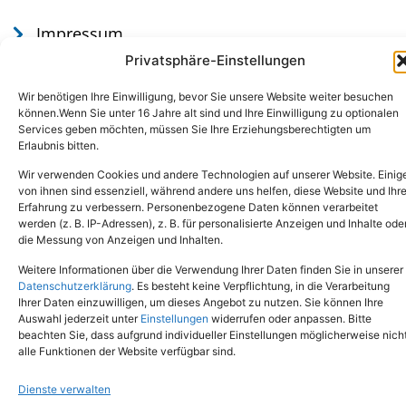
Impressum
Datenschutz
Privatsphäre-Einstellungen
Wir benötigen Ihre Einwilligung, bevor Sie unsere Website weiter besuchen
können.Wenn Sie unter 16 Jahre alt sind und Ihre Einwilligung zu optionalen
Services geben möchten, müssen Sie Ihre Erziehungsberechtigten um
Erlaubnis bitten.
Wir verwenden Cookies und andere Technologien auf unserer Website. Einig
von ihnen sind essenziell, während andere uns helfen, diese Website und Ihr
Erfahrung zu verbessern. Personenbezogene Daten können verarbeitet
werden (z. B. IP-Adressen), z. B. für personalisierte Anzeigen und Inhalte ode
Tel.: (02651) - 77438
info@tierheim-mayen.de
die Messung von Anzeigen und Inhalten.
In der Pluns 1, 56727 Mayen
Weitere Informationen über die Verwendung Ihrer Daten finden Sie in unserer
Datenschutzerklärung
. Es besteht keine Verpflichtung, in die Verarbeitung
Ihrer Daten einzuwilligen, um dieses Angebot zu nutzen. Sie können Ihre
Copyright © 2024. Alle Rechte vorbehalten.
Auswahl jederzeit unter
Einstellungen
widerrufen oder anpassen. Bitte
beachten Sie, dass aufgrund individueller Einstellungen möglicherweise nich
alle Funktionen der Website verfügbar sind.
Dienste verwalten