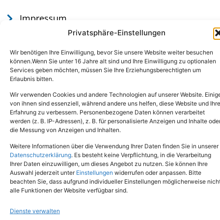
Impressum
Datenschutz
Privatsphäre-Einstellungen
Wir benötigen Ihre Einwilligung, bevor Sie unsere Website weiter besuchen
können.Wenn Sie unter 16 Jahre alt sind und Ihre Einwilligung zu optionalen
Services geben möchten, müssen Sie Ihre Erziehungsberechtigten um
Erlaubnis bitten.
Wir verwenden Cookies und andere Technologien auf unserer Website. Einig
von ihnen sind essenziell, während andere uns helfen, diese Website und Ihr
Erfahrung zu verbessern. Personenbezogene Daten können verarbeitet
werden (z. B. IP-Adressen), z. B. für personalisierte Anzeigen und Inhalte ode
Tel.: (02651) - 77438
info@tierheim-mayen.de
die Messung von Anzeigen und Inhalten.
In der Pluns 1, 56727 Mayen
Weitere Informationen über die Verwendung Ihrer Daten finden Sie in unserer
Datenschutzerklärung
. Es besteht keine Verpflichtung, in die Verarbeitung
Ihrer Daten einzuwilligen, um dieses Angebot zu nutzen. Sie können Ihre
Copyright © 2024. Alle Rechte vorbehalten.
Auswahl jederzeit unter
Einstellungen
widerrufen oder anpassen. Bitte
beachten Sie, dass aufgrund individueller Einstellungen möglicherweise nich
alle Funktionen der Website verfügbar sind.
Dienste verwalten