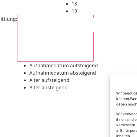
18
19
ittlung
:
Aufnahmedatum absteigend
Aufnahmedatum aufsteigend
Aufnahmedatum absteigend
Alter aufsteigend
Alter absteigend
Wir benötig
können.Wenn 
geben möcht
Wir verwend
ihnen sind e
verbessern.
z. B. für p
Inhalten.