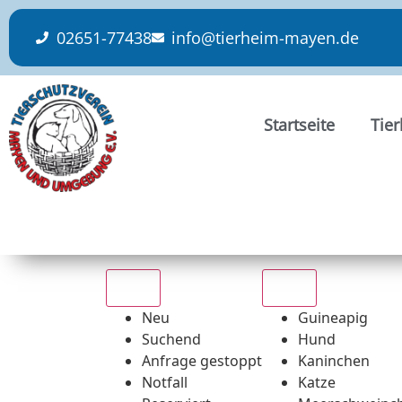
content
02651-77438
info@tierheim-mayen.de
Startseite
Tie
Alle
Alle
Neu
Guineapig
Suchend
Hund
Anfrage gestoppt
Kaninchen
Notfall
Katze