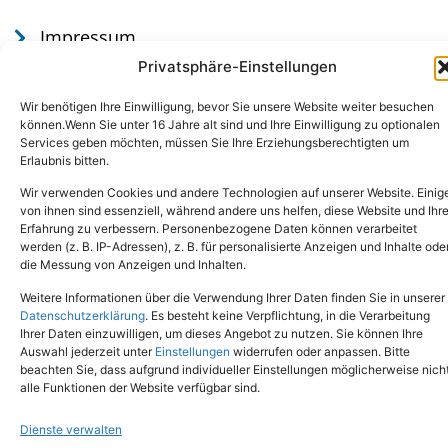
Impressum
Datenschutz
Privatsphäre-Einstellungen
Wir benötigen Ihre Einwilligung, bevor Sie unsere Website weiter besuchen
können.Wenn Sie unter 16 Jahre alt sind und Ihre Einwilligung zu optionalen
Services geben möchten, müssen Sie Ihre Erziehungsberechtigten um
Erlaubnis bitten.
Wir verwenden Cookies und andere Technologien auf unserer Website. Einig
von ihnen sind essenziell, während andere uns helfen, diese Website und Ihr
Erfahrung zu verbessern. Personenbezogene Daten können verarbeitet
werden (z. B. IP-Adressen), z. B. für personalisierte Anzeigen und Inhalte ode
Tel.: (02651) - 77438
info@tierheim-mayen.de
die Messung von Anzeigen und Inhalten.
In der Pluns 1, 56727 Mayen
Weitere Informationen über die Verwendung Ihrer Daten finden Sie in unserer
Datenschutzerklärung
. Es besteht keine Verpflichtung, in die Verarbeitung
Ihrer Daten einzuwilligen, um dieses Angebot zu nutzen. Sie können Ihre
Copyright © 2024. Alle Rechte vorbehalten.
Auswahl jederzeit unter
Einstellungen
widerrufen oder anpassen. Bitte
beachten Sie, dass aufgrund individueller Einstellungen möglicherweise nich
alle Funktionen der Website verfügbar sind.
Dienste verwalten