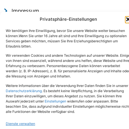
Impressum
Datenschutz
Privatsphäre-Einstellungen
Wir benötigen Ihre Einwilligung, bevor Sie unsere Website weiter besuchen
können.Wenn Sie unter 16 Jahre alt sind und Ihre Einwilligung zu optionalen
Services geben möchten, müssen Sie Ihre Erziehungsberechtigten um
Erlaubnis bitten.
Wir verwenden Cookies und andere Technologien auf unserer Website. Einig
von ihnen sind essenziell, während andere uns helfen, diese Website und Ihr
Erfahrung zu verbessern. Personenbezogene Daten können verarbeitet
werden (z. B. IP-Adressen), z. B. für personalisierte Anzeigen und Inhalte ode
Tel.: (02651) - 77438
info@tierheim-mayen.de
die Messung von Anzeigen und Inhalten.
In der Pluns 1, 56727 Mayen
Weitere Informationen über die Verwendung Ihrer Daten finden Sie in unserer
Datenschutzerklärung
. Es besteht keine Verpflichtung, in die Verarbeitung
Ihrer Daten einzuwilligen, um dieses Angebot zu nutzen. Sie können Ihre
Copyright © 2024. Alle Rechte vorbehalten.
Auswahl jederzeit unter
Einstellungen
widerrufen oder anpassen. Bitte
beachten Sie, dass aufgrund individueller Einstellungen möglicherweise nich
alle Funktionen der Website verfügbar sind.
Dienste verwalten