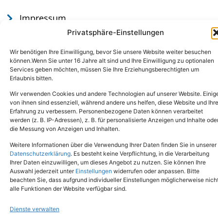
Impressum
Datenschutz
Privatsphäre-Einstellungen
Wir benötigen Ihre Einwilligung, bevor Sie unsere Website weiter besuchen
können.Wenn Sie unter 16 Jahre alt sind und Ihre Einwilligung zu optionalen
Services geben möchten, müssen Sie Ihre Erziehungsberechtigten um
Erlaubnis bitten.
Wir verwenden Cookies und andere Technologien auf unserer Website. Einig
von ihnen sind essenziell, während andere uns helfen, diese Website und Ihr
Erfahrung zu verbessern. Personenbezogene Daten können verarbeitet
werden (z. B. IP-Adressen), z. B. für personalisierte Anzeigen und Inhalte ode
Tel.: (02651) - 77438
info@tierheim-mayen.de
die Messung von Anzeigen und Inhalten.
In der Pluns 1, 56727 Mayen
Weitere Informationen über die Verwendung Ihrer Daten finden Sie in unserer
Datenschutzerklärung
. Es besteht keine Verpflichtung, in die Verarbeitung
Ihrer Daten einzuwilligen, um dieses Angebot zu nutzen. Sie können Ihre
Copyright © 2024. Alle Rechte vorbehalten.
Auswahl jederzeit unter
Einstellungen
widerrufen oder anpassen. Bitte
beachten Sie, dass aufgrund individueller Einstellungen möglicherweise nich
alle Funktionen der Website verfügbar sind.
Dienste verwalten