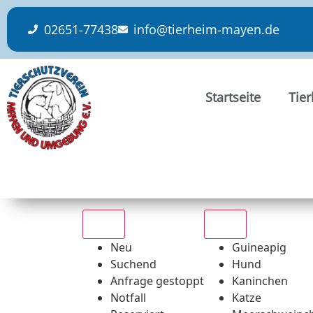
content
02651-77438
info@tierheim-mayen.de
Startseite
Tie
Alle
Alle
Neu
Guineapig
Suchend
Hund
Anfrage gestoppt
Kaninchen
Notfall
Katze