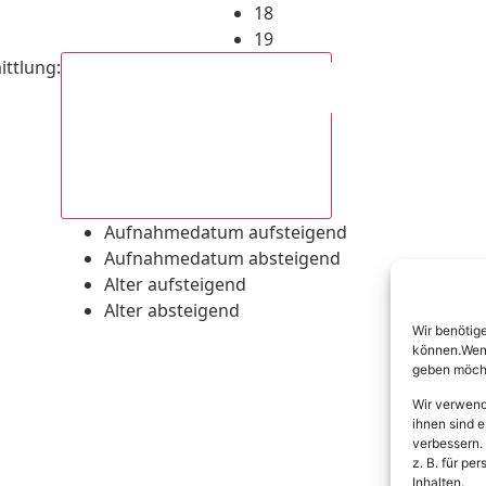
18
19
ittlung
:
Aufnahmedatum absteigend
Aufnahmedatum aufsteigend
Aufnahmedatum absteigend
Alter aufsteigend
Alter absteigend
Wir benötig
können.Wenn 
geben möcht
Wir verwend
ihnen sind e
verbessern.
z. B. für p
Inhalten.