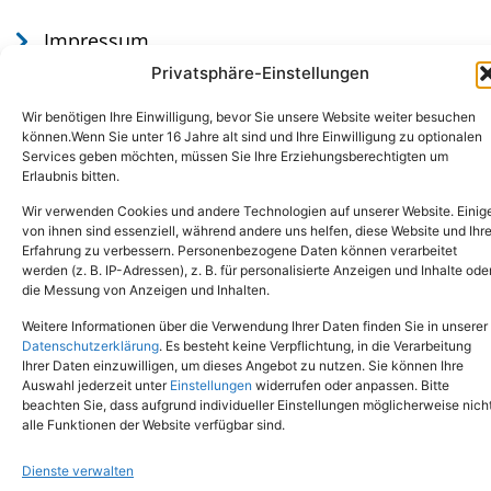
Impressum
Datenschutz
Privatsphäre-Einstellungen
Wir benötigen Ihre Einwilligung, bevor Sie unsere Website weiter besuchen
können.Wenn Sie unter 16 Jahre alt sind und Ihre Einwilligung zu optionalen
Services geben möchten, müssen Sie Ihre Erziehungsberechtigten um
Erlaubnis bitten.
Wir verwenden Cookies und andere Technologien auf unserer Website. Einig
von ihnen sind essenziell, während andere uns helfen, diese Website und Ihr
Erfahrung zu verbessern. Personenbezogene Daten können verarbeitet
werden (z. B. IP-Adressen), z. B. für personalisierte Anzeigen und Inhalte ode
Tel.: (02651) - 77438
info@tierheim-mayen.de
die Messung von Anzeigen und Inhalten.
In der Pluns 1, 56727 Mayen
Weitere Informationen über die Verwendung Ihrer Daten finden Sie in unserer
Datenschutzerklärung
. Es besteht keine Verpflichtung, in die Verarbeitung
Ihrer Daten einzuwilligen, um dieses Angebot zu nutzen. Sie können Ihre
Copyright © 2024. Alle Rechte vorbehalten.
Auswahl jederzeit unter
Einstellungen
widerrufen oder anpassen. Bitte
beachten Sie, dass aufgrund individueller Einstellungen möglicherweise nich
alle Funktionen der Website verfügbar sind.
Dienste verwalten