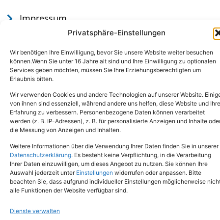
Impressum
Datenschutz
Privatsphäre-Einstellungen
Wir benötigen Ihre Einwilligung, bevor Sie unsere Website weiter besuchen
können.Wenn Sie unter 16 Jahre alt sind und Ihre Einwilligung zu optionalen
Services geben möchten, müssen Sie Ihre Erziehungsberechtigten um
Erlaubnis bitten.
Wir verwenden Cookies und andere Technologien auf unserer Website. Einig
von ihnen sind essenziell, während andere uns helfen, diese Website und Ihr
Erfahrung zu verbessern. Personenbezogene Daten können verarbeitet
werden (z. B. IP-Adressen), z. B. für personalisierte Anzeigen und Inhalte ode
Tel.: (02651) - 77438
info@tierheim-mayen.de
die Messung von Anzeigen und Inhalten.
In der Pluns 1, 56727 Mayen
Weitere Informationen über die Verwendung Ihrer Daten finden Sie in unserer
Datenschutzerklärung
. Es besteht keine Verpflichtung, in die Verarbeitung
Ihrer Daten einzuwilligen, um dieses Angebot zu nutzen. Sie können Ihre
Copyright © 2024. Alle Rechte vorbehalten.
Auswahl jederzeit unter
Einstellungen
widerrufen oder anpassen. Bitte
beachten Sie, dass aufgrund individueller Einstellungen möglicherweise nich
alle Funktionen der Website verfügbar sind.
Dienste verwalten